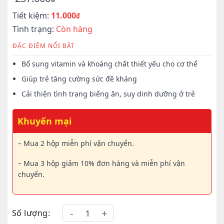
Giá
Giá
Tiết kiệm:
11.000
gốc
hiện
₫
là:
tại
Tình trạng:
Còn hàng
257.000₫.
là:
ĐẶC ĐIỆM NỔI BẬT
246.000₫.
Bổ sung vitamin và khoáng chất thiết yếu cho cơ thể
Giúp trẻ tăng cường sức đề kháng
Cải thiện tình trạng biếng ăn, suy dinh dưỡng ở trẻ
Khuyến mại
– Mua 2 hộp miễn phí vận chuyển.
– Mua 3 hộp giảm 10% đơn hàng và miễn phí vận
chuyển.
Số lượng: