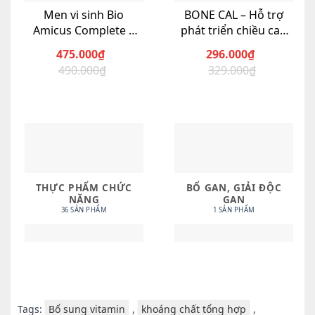
Men vi sinh Bio
BONE CAL – Hỗ trợ
Amicus Complete –
phát triển chiều cao
Hàng Canada – cung
cho trẻ
475.000
₫
296.000
₫
cấp 10 chủng lợi
Giá
Giá
Giá
Giá
490.000
₫
329.000
₫
khuẩn-
gốc
hiện
gốc
hiện
là:
tại
là:
tại
490.000₫.
là:
329.000₫.
là:
475.000₫.
296.000₫.
THỰC PHẨM CHỨC
BỔ GAN, GIẢI ĐỘC
NĂNG
GAN
36 SẢN PHẨM
1 SẢN PHẨM
Tags:
Bổ sung vitamin
,
khoáng chất tổng hợp
,