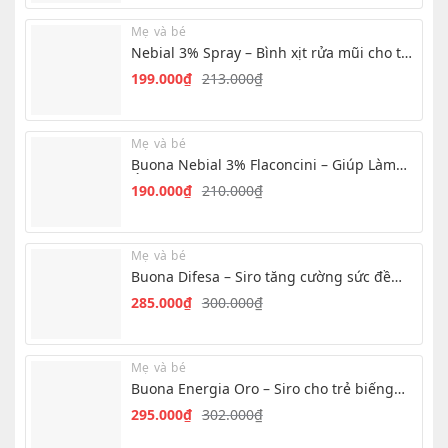
là:
tại
Mẹ và bé
233.000₫.
là:
Nebial 3% Spray – Bình xịt rửa mũi cho trẻ
205.000₫.
hiệu quả nhanh
199.000
₫
213.000
₫
Giá
Giá
gốc
hiện
là:
tại
Mẹ và bé
213.000₫.
là:
Buona Nebial 3% Flaconcini – Giúp Làm
199.000₫.
Ẩm, Làm Sạch Mũi Hàng Ngày
190.000
₫
210.000
₫
Giá
Giá
gốc
hiện
là:
tại
Mẹ và bé
210.000₫.
là:
Buona Difesa – Siro tăng cường sức đề
190.000₫.
kháng cho trẻ
285.000
₫
300.000
₫
Giá
Giá
gốc
hiện
là:
tại
Mẹ và bé
300.000₫.
là:
Buona Energia Oro – Siro cho trẻ biếng
285.000₫.
ăn, chậm tăng cân
295.000
₫
302.000
₫
Giá
Giá
gốc
hiện