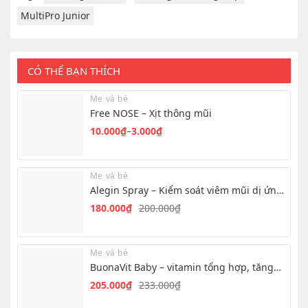
MultiPro Junior
CÓ THỂ BẠN THÍCH
Mẹ và bé
Free NOSE – Xịt thông mũi
10.000
₫
–
3.000
₫
Khoảng
giá:
từ
Mẹ và bé
3.000₫
Alegin Spray – Kiểm soát viêm mũi dị ứng
đến
hiệu quả
180.000
₫
200.000
₫
Giá
Giá
10.000₫
gốc
hiện
là:
tại
Mẹ và bé
200.000₫.
là:
BuonaVit Baby – vitamin tổng hợp, tăng
180.000₫.
chuyển hóa cho bé
205.000
₫
233.000
₫
Giá
Giá
gốc
hiện