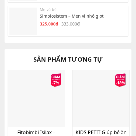
là:
tại
Mẹ và bé
302.000₫.
là:
Simbiosistem – Men vi nhỏ giọt
295.000₫.
325.000
₫
333.000
₫
Giá
Giá
gốc
hiện
là:
tại
333.000₫.
là:
325.000₫.
SẢN PHẨM TƯƠNG TỰ
-7%
-18%
Fitobimbi Isilax –
KIDS PETIT Giúp bé ăn