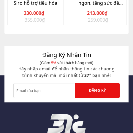
Siro hỗ trợ tiêu hóa
ngon, tăng sức đề
kháng
330.000
₫
213.000
₫
355.000
₫
259.000
₫
Giá
Giá
Giá
Giá
gốc
hiện
gốc
hiện
là:
tại
là:
tại
355.000₫.
là:
259.000₫.
là:
330.000₫.
213.000₫.
Đăng Ký Nhận Tin
(Giảm
5%
với khách hàng mới)
Hãy nhập email để nhận thông tin các chương
trình khuyến mãi mới nhất từ
37°
bạn nhé!