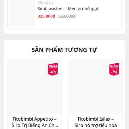
Mẹ và bé
302.000₫.
là:
Simbiosistem – Men vi nhỏ giọt
295.000₫.
325.000
₫
333.000
₫
Giá
Giá
gốc
hiện
là:
tại
333.000₫.
là:
325.000₫.
SẢN PHẨM TƯƠNG TỰ
-4%
-7%
Fitobimbi Appetito –
Fitobimbi Isilax –
Siro Trị Biếng Ăn Cho
Siro hỗ trợ tiêu hóa