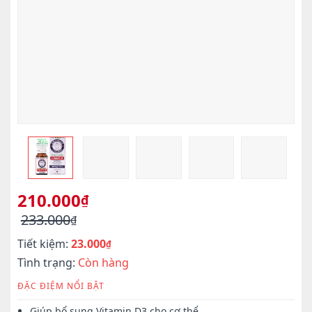
210.000
₫
233.000
₫
Giá
Giá
Tiết kiệm:
23.000
gốc
hiện
₫
là:
tại
Tình trạng:
Còn hàng
233.000₫.
là:
ĐẶC ĐIỆM NỔI BẬT
210.000₫.
Giúp bổ sung Vitamin D3 cho cơ thể.