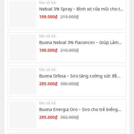
Mẹ và bé
233.000₫.
là:
Nebial 3% Spray – Bình xịt rửa mũi cho trẻ
205.000₫.
hiệu quả nhanh
199.000
₫
213.000
₫
Giá
Giá
gốc
hiện
là:
tại
Mẹ và bé
213.000₫.
là:
Buona Nebial 3% Flaconcini – Giúp Làm
199.000₫.
Ẩm, Làm Sạch Mũi Hàng Ngày
190.000
₫
210.000
₫
Giá
Giá
gốc
hiện
là:
tại
Mẹ và bé
210.000₫.
là:
Buona Difesa – Siro tăng cường sức đề
190.000₫.
kháng cho trẻ
285.000
₫
300.000
₫
Giá
Giá
gốc
hiện
là:
tại
Mẹ và bé
300.000₫.
là:
Buona Energia Oro – Siro cho trẻ biếng
285.000₫.
ăn, chậm tăng cân
295.000
₫
302.000
₫
Giá
Giá
gốc
hiện
là:
tại