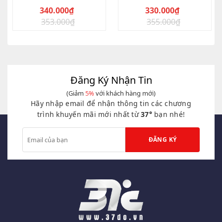
Trẻ
340.000
₫
330.000
₫
353.000
₫
355.000
₫
Giá
Giá
Giá
Giá
gốc
hiện
gốc
hiện
là:
tại
là:
tại
353.000₫.
là:
355.000₫.
là:
340.000₫.
330.000₫.
Đăng Ký Nhận Tin
(Giảm
5%
với khách hàng mới)
Hãy nhập email để nhận thông tin các chương
trình khuyến mãi mới nhất từ
37°
bạn nhé!