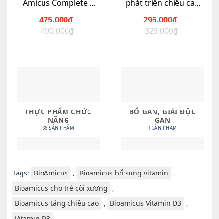
Amicus Complete –
phát triển chiều cao
Hàng Canada – cung
cho trẻ
475.000
₫
296.000
₫
cấp 10 chủng lợi
Giá
Giá
Giá
Giá
490.000
₫
329.000
₫
khuẩn-
gốc
hiện
gốc
hiện
là:
tại
là:
tại
490.000₫.
là:
329.000₫.
là:
475.000₫.
296.000₫.
THỰC PHẨM CHỨC
BỔ GAN, GIẢI ĐỘC
NĂNG
GAN
36 SẢN PHẨM
1 SẢN PHẨM
Tags:
BioAmicus
,
Bioamicus bổ sung vitamin
,
Bioamicus cho trẻ còi xương
,
Bioamicus tăng chiều cao
,
Bioamicus Vitamin D3
,
Vitamin D3