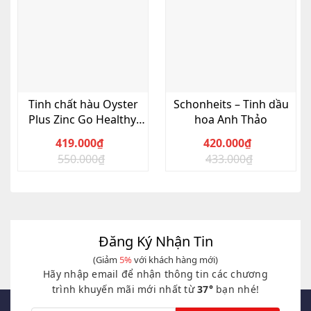
Tinh chất hàu Oyster
Schonheits – Tinh dầu
Plus Zinc Go Healthy,
hoa Anh Thảo
Hộp 120 Viên
419.000
₫
420.000
₫
550.000
₫
433.000
₫
Giá
Giá
Giá
Giá
gốc
hiện
gốc
hiện
là:
tại
là:
tại
550.000₫.
là:
433.000₫.
là:
419.000₫.
420.000₫.
Đăng Ký Nhận Tin
(Giảm
5%
với khách hàng mới)
Hãy nhập email để nhận thông tin các chương
trình khuyến mãi mới nhất từ
37°
bạn nhé!