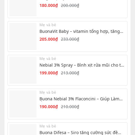
đến
hiệu quả
180.000
₫
200.000
₫
Giá
Giá
10.000₫
gốc
hiện
là:
tại
Mẹ và bé
200.000₫.
là:
BuonaVit Baby – vitamin tổng hợp, tăng
180.000₫.
chuyển hóa cho bé
205.000
₫
233.000
₫
Giá
Giá
gốc
hiện
là:
tại
Mẹ và bé
233.000₫.
là:
Nebial 3% Spray – Bình xịt rửa mũi cho trẻ
205.000₫.
hiệu quả nhanh
199.000
₫
213.000
₫
Giá
Giá
gốc
hiện
là:
tại
Mẹ và bé
213.000₫.
là:
Buona Nebial 3% Flaconcini – Giúp Làm
199.000₫.
Ẩm, Làm Sạch Mũi Hàng Ngày
190.000
₫
210.000
₫
Giá
Giá
gốc
hiện
là:
tại
Mẹ và bé
210.000₫.
là:
Buona Difesa – Siro tăng cường sức đề