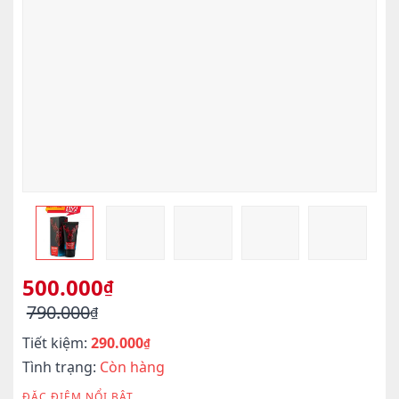
500.000
₫
790.000
₫
Giá
Giá
Tiết kiệm:
290.000
gốc
hiện
₫
là:
tại
Tình trạng:
Còn hàng
790.000₫.
là:
ĐẶC ĐIỆM NỔI BẬT