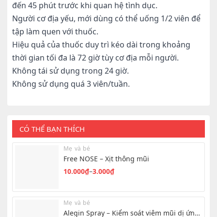
đến 45 phút trước khi quan hệ tình dục.
Người cơ địa yếu, mới dùng có thể uống 1/2 viên để
tập làm quen với thuốc.
Hiệu quả của thuốc duy trì kéo dài trong khoảng
thời gian tối đa là 72 giờ tùy cơ địa mỗi người.
Không tái sử dụng trong 24 giờ.
Không sử dụng quá 3 viên/tuần.
CÓ THỂ BẠN THÍCH
Mẹ và bé
Free NOSE – Xịt thông mũi
10.000
₫
–
3.000
₫
Khoảng
giá:
từ
Mẹ và bé
3.000₫
Alegin Spray – Kiểm soát viêm mũi dị ứng