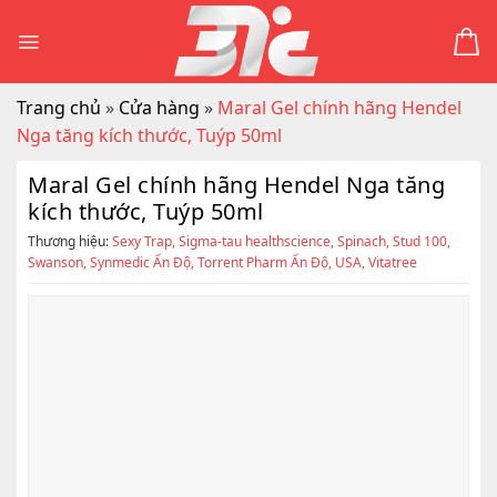
Skip
to
content
Trang chủ
»
Cửa hàng
»
Maral Gel chính hãng Hendel
Nga tăng kích thước, Tuýp 50ml
Maral Gel chính hãng Hendel Nga tăng
kích thước, Tuýp 50ml
Thương hiệu:
Sexy Trap
,
Sigma-tau healthscience
,
Spinach
,
Stud 100
,
Swanson
,
Synmedic Ấn Độ
,
Torrent Pharm Ấn Độ
,
USA
,
Vitatree